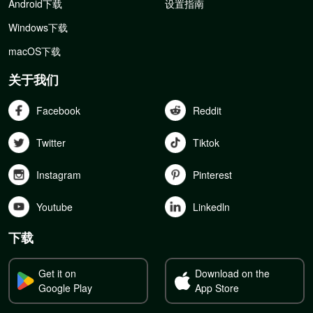
Android下载
设置指南
Windows下载
macOS下载
关于我们
Facebook
Reddit
Twitter
Tiktok
Instagram
Pinterest
Youtube
Linkedln
下载
Get it on
Download on the
Google Play
App Store