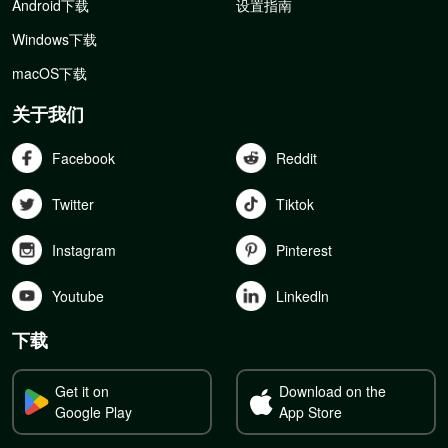
Android下载
设置指南
Windows下载
macOS下载
关于我们
Facebook
Reddit
Twitter
Tiktok
Instagram
Pinterest
Youtube
Linkedln
下载
Get it on
Download on the
Google Play
App Store