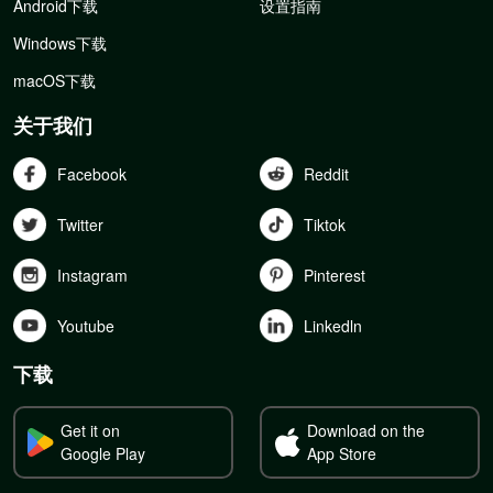
Android下载
设置指南
Windows下载
macOS下载
关于我们
Facebook
Reddit
Twitter
Tiktok
Instagram
Pinterest
Youtube
Linkedln
下载
Get it on
Download on the
Google Play
App Store