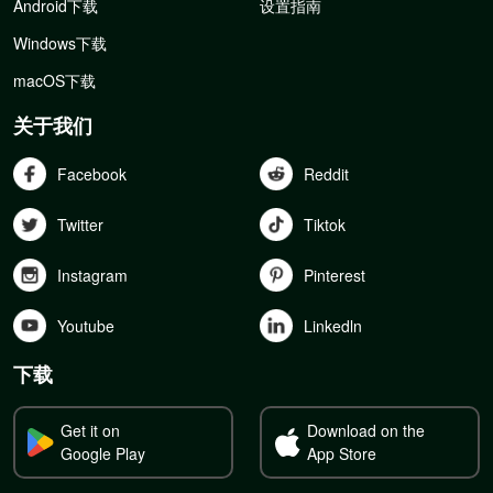
Android下载
设置指南
Windows下载
macOS下载
关于我们
Facebook
Reddit
Twitter
Tiktok
Instagram
Pinterest
Youtube
Linkedln
下载
Get it on
Download on the
Google Play
App Store