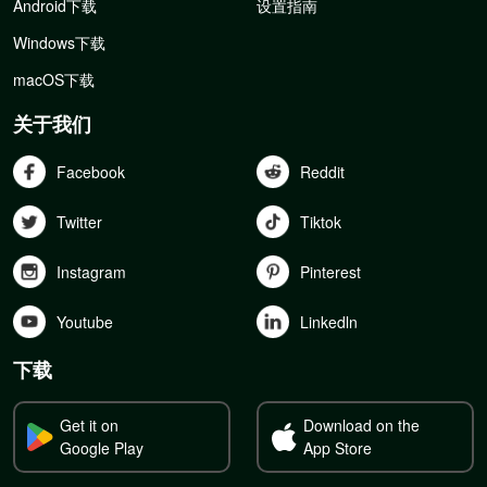
Android下载
设置指南
Windows下载
macOS下载
关于我们
Facebook
Reddit
Twitter
Tiktok
Instagram
Pinterest
Youtube
Linkedln
下载
Get it on
Download on the
Google Play
App Store