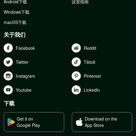
Android下载
设置指南
Windows下载
macOS下载
关于我们
Facebook
Reddit
Twitter
Tiktok
Instagram
Pinterest
Youtube
Linkedln
下载
Get it on
Download on the
Google Play
App Store