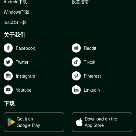
Android下载
设置指南
Windows下载
macOS下载
关于我们
Facebook
Reddit
Twitter
Tiktok
Instagram
Pinterest
Youtube
Linkedln
下载
Get it on
Download on the
Google Play
App Store