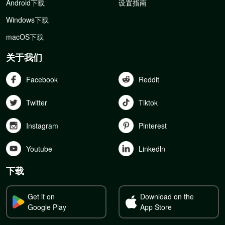
Android下载
设置指南
Windows下载
macOS下载
关于我们
Facebook
Reddit
Twitter
Tiktok
Instagram
Pinterest
Youtube
Linkedln
下载
Get it on
Download on the
Google Play
App Store