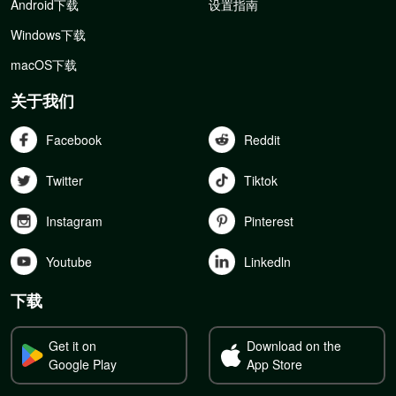
Android下载
设置指南
Windows下载
macOS下载
关于我们
Facebook
Reddit
Twitter
Tiktok
Instagram
Pinterest
Youtube
Linkedln
下载
Get it on
Download on the
Google Play
App Store